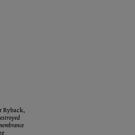
er Ryback,
estroyed
membrance
ge