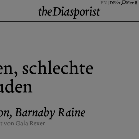
Menü
Ü
S
A
n, schlechte
N
K
uden
on
,
Barnaby Raine
t von Gala Rexer