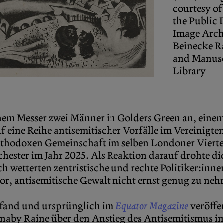
courtesy of
the
Public
Image Arch
Beinecke R
and Manus
Library
nem Messer zwei Männer in Golders Green an, einem
 eine Reihe antisemitischer Vorfälle im Vereinigte
hodoxen Gemeinschaft im selben Londoner Viertel 
hester im Jahr 2025. Als Reaktion darauf drohte di
h wetterten zentristische und rechte Politiker:inn
or, antisemitische Gewalt nicht ernst genug zu ne
ttfand und ursprünglich im
Equator Magazine
veröffen
naby Raine über den Anstieg des Antisemitismus i