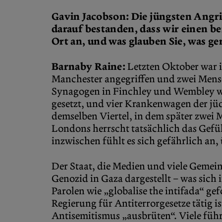
Gavin Jacobson: Die jüngsten Angri
darauf bestanden, dass wir einen b
Ort an, und was glauben Sie, was ge
Barnaby Raine:
Letzten Oktober war i
Manchester angegriffen und zwei Men
Synagogen in Finchley und Wembley wu
gesetzt, und vier Krankenwagen der jü
demselben Viertel, in dem später zwe
Londons herrscht tatsächlich das Gefüh
inzwischen fühlt es sich gefährlich an,
Der Staat, die Medien und viele Gemein
Genozid in Gaza dargestellt – was sich
Parolen wie „globalise the intifada“ g
Regierung für Antiterrorgesetze tätig 
Antisemitismus „ausbrüten“. Viele führ