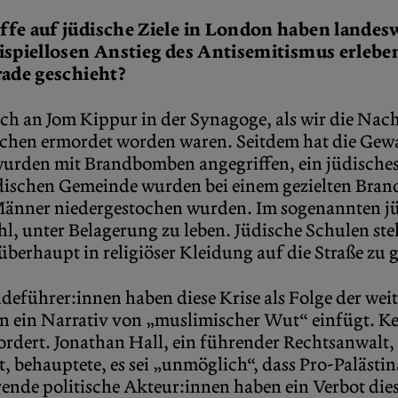
ffe auf jüdische Ziele in London haben landesw
eispiellosen Anstieg des Antisemitismus erlebe
rade geschieht?
ch an Jom Kippur in der Synagoge, als wir die Nach
schen ermordet worden waren. Seitdem hat die Ge
rden mit Brandbomben angegriffen, ein jüdisches
dischen Gemeinde wurden bei einem gezielten Brand
i Männer niedergestochen wurden. Im sogenannten j
l, unter Belagerung zu leben. Jüdische Schulen ste
 überhaupt in religiöser Kleidung auf die Straße zu 
deführer:innen haben diese Krise als Folge der we
 in ein Narrativ von „muslimischer Wut“ einfügt. 
efordert. Jonathan Hall, ein führender Rechtsanwalt
ist, behauptete, es sei „unmöglich“, dass Pro-Paläs
ende politische Akteur:innen haben ein Verbot dies