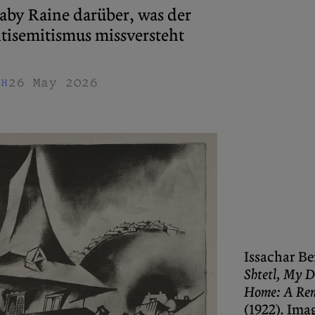
aby Raine darüber, was der
isemitismus missversteht
26 May 2026
CH
Issachar B
Shtetl, My D
Home: A Re
(1922). Ima