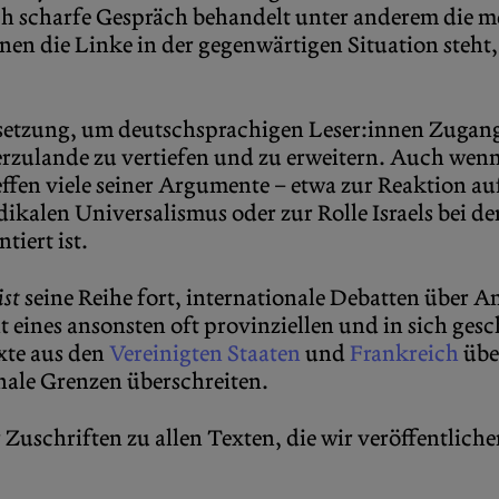
ch scharfe Gespräch behandelt unter anderem die me
en die Linke in der gegenwärtigen Situation steht, 
rsetzung, um deutschsprachigen Leser:innen Zugan
erzulande zu vertiefen und zu erweitern. Auch wen
effen viele seiner Argumente – etwa zur Reaktion au
dikalen Universalismus oder zur Rolle Israels bei d
iert ist.
ist
seine Reihe fort, internationale Debatten über 
 eines ansonsten oft provinziellen und in sich gesc
xte aus den
Vereinigten Staaten
und
Frankreich
übe
nale Grenzen überschreiten.
 Zuschriften zu allen Texten, die wir veröffentliche