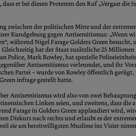
dass er bei diesen Protesten den Ruf „Vergast die J
ng zwischen der politischen Mitte und der extreme
einer Kundgebung gegen Antisemitismus: „Wenn wir
“, während Nigel Farage Golders Green besucht, 
 Gleichzeitig hat der Staat zusätzliche 25 Million
an Police, Mark Rowley, hat spezielle Polizeieinheit
gegenüber Antisemitismus verleumdet, und ihr Vorsi
schen Partei – wurde von Rowley öffentlich gerügt, w
reen infrage gestellt hatte.
über Antisemitismus wird also von zwei Behauptung
inensischen Linken seien, und zweitens, dass die
hrend Farage in Golders Green applaudiert wird, wird
n Diskurs nach rechts und erlaubt es der extremen 
weil sie am bereitwilligsten Muslime ins Visier nimm