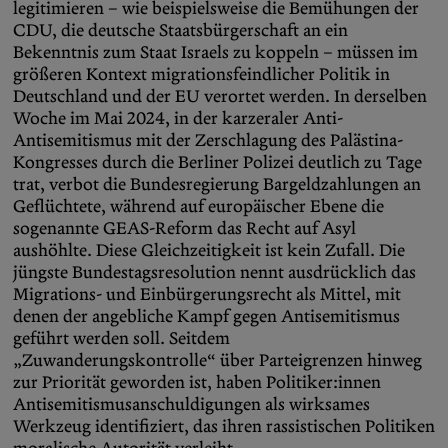
legitimieren – wie beispielsweise die Bemühungen der
CDU, die deutsche Staatsbürgerschaft an ein
Bekenntnis zum Staat Israels zu koppeln – müssen im
größeren Kontext migrationsfeindlicher Politik in
Deutschland und der EU verortet werden. In derselben
Woche im Mai 2024, in der karzeraler Anti-
Antisemitismus mit der Zerschlagung des Palästina-
Kongresses durch die Berliner Polizei deutlich zu Tage
trat, verbot die Bundesregierung Bargeldzahlungen an
Geflüchtete, während auf europäischer Ebene die
sogenannte GEAS-Reform das Recht auf Asyl
aushöhlte. Diese Gleichzeitigkeit ist kein Zufall. Die
jüngste Bundestagsresolution nennt ausdrücklich das
Migrations- und Einbürgerungsrecht als Mittel, mit
denen der angebliche Kampf gegen Antisemitismus
geführt werden soll. Seitdem
„Zuwanderungskontrolle“ über Parteigrenzen hinweg
zur Priorität geworden ist, haben Politiker:innen
Antisemitismusanschuldigungen als wirksames
Werkzeug identifiziert, das ihren rassistischen Politiken
moralische Autorität verleiht.