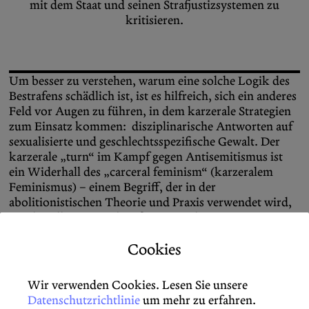
mit dem Staat und seinen Strafjustizsystemen zu
kritisieren.
Um besser zu verstehen, warum eine solche Logik des
Bestrafens schädlich ist, ist es hilfreich, sich ein anderes
Feld vor Augen zu führen, in dem karzerale Strategien
zum Einsatz kommen: disziplinarische Antworten auf
sexualisierte und geschlechtsspezifische Gewalt. Der
karzerale „turn“ im Kampf gegen Antisemitismus ist
ein Widerhall des „carceral feminism“ (karzeralem
Feminismus) – einem Begriff, der in der
abolitionistischen Theorie und Praxis verwendet wird,
um die Allianz zwischen feministischen Bewegungen
mit dem Staat und seinen Strafjustizsystemen zu
kritisieren. Ebenso tritt der carceral feminism im
Cookies
Kontext einer Neoliberalisierung auf, die Karzeralität
als eines ihrer wichtigsten Instrumente mobilisiert. Vor
Wir verwenden Cookies. Lesen Sie unsere
dem Hintergrund einer generell zu beobachtenden
Datenschutzrichtlinie
um mehr zu erfahren.
Verschiebung von Ansätzen sozialer Gerechtigkeit hin