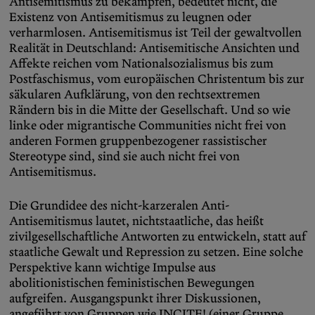
Antisemitismus zu bekämpfen, bedeutet nicht, die
Existenz von Antisemitismus zu leugnen oder
verharmlosen. Antisemitismus ist Teil der gewaltvollen
Realität in Deutschland: Antisemitische Ansichten und
Affekte reichen vom Nationalsozialismus bis zum
Postfaschismus, vom europäischen Christentum bis zur
säkularen Aufklärung, von den rechtsextremen
Rändern bis in die Mitte der Gesellschaft. Und so wie
linke oder migrantische Communities nicht frei von
anderen Formen gruppenbezogener rassistischer
Stereotype sind, sind sie auch nicht frei von
Antisemitismus.
Die Grundidee des nicht-karzeralen Anti-
Antisemitismus lautet, nichtstaatliche, das heißt
zivilgesellschaftliche Antworten zu entwickeln, statt auf
staatliche Gewalt und Repression zu setzen. Eine solche
Perspektive kann wichtige Impulse aus
abolitionistischen feministischen Bewegungen
aufgreifen. Ausgangspunkt ihrer Diskussionen,
angeführt von Gruppen wie INCITE! (einer Gruppe