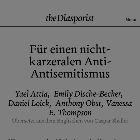
Skip
to
content
Menu
Search
Für einen nicht-
Aktuell
karzeralen Anti-
Rise & Fall of the BRD
Antisemitismus
Newsletter
Yael Attia
,
Emily Dische-Becker
,
Über uns
Kontakt
Daniel Loick
,
Anthony Obst
,
Vanessa
E. Thompson
Spenden
Beiträge einreichen
Übersetzt aus dem Englischen von Caspar Shaller
Archive
X (Twitter)
Newsletter
Instagram