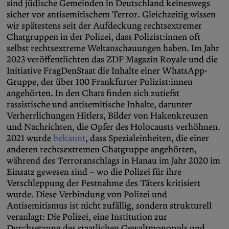
sind jüdische Gemeinden in Deutschland keineswegs
sicher vor antisemitischem Terror. Gleichzeitig wissen
wir spätestens seit der Aufdeckung rechtsextremer
Chatgruppen in der Polizei, dass Polizist:innen oft
selbst rechtsextreme Weltanschauungen haben. Im Jahr
2023 veröffentlichten das ZDF Magazin Royale und die
Initiative FragDenStaat die Inhalte einer WhatsApp-
Gruppe, der über 100 Frankfurter Polizist:innen
angehörten. In den Chats finden sich zutiefst
rassistische und antisemitische Inhalte, darunter
Verherrlichungen Hitlers, Bilder von Hakenkreuzen
und Nachrichten, die Opfer des Holocausts verhöhnen.
2021 wurde
bekannt
, dass Spezialeinheiten, die einer
anderen rechtsextremen Chatgruppe angehörten,
während des Terroranschlags in Hanau im Jahr 2020 im
Einsatz gewesen sind – wo die Polizei für ihre
Verschleppung der Festnahme des Täters kritisiert
wurde. Diese Verbindung von Polizei und
Antisemitismus ist nicht zufällig, sondern strukturell
veranlagt: Die Polizei, eine Institution zur
Durchsetzung des staatlichen Gewaltmonopols und