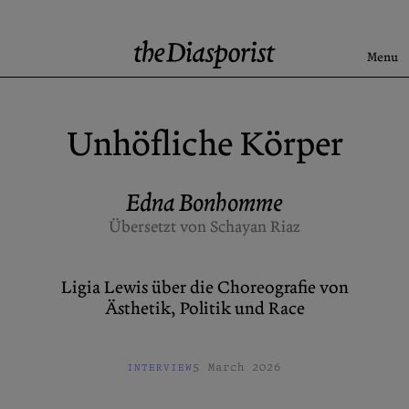
Skip
to
content
Menu
Search
Unhöfliche Körper
Aktuell
Rise & Fall of the BRD
Edna Bonhomme
Newsletter
Übersetzt von Schayan Riaz
Ligia Lewis über die Choreografie von
Über uns
Kontakt
Ästhetik, Politik und Race
Spenden
Beiträge einreichen
Archive
X (Twitter)
5 March 2026
INTERVIEW
Newsletter
Instagram