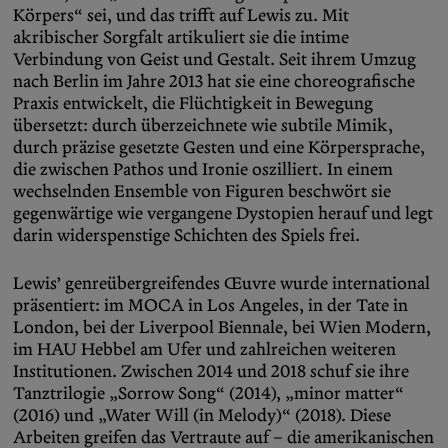
Körpers“ sei, und das trifft auf Lewis zu. Mit
akribischer Sorgfalt artikuliert sie die intime
Verbindung von Geist und Gestalt. Seit ihrem Umzug
nach Berlin im Jahre 2013 hat sie eine choreografische
Praxis entwickelt, die Flüchtigkeit in Bewegung
übersetzt: durch überzeichnete wie subtile Mimik,
durch präzise gesetzte Gesten und eine Körpersprache,
die zwischen Pathos und Ironie oszilliert. In einem
wechselnden Ensemble von Figuren beschwört sie
gegenwärtige wie vergangene Dystopien herauf und legt
darin widerspenstige Schichten des Spiels frei.
Lewis’ genreübergreifendes Œuvre wurde international
präsentiert: im MOCA in Los Angeles, in der Tate in
London, bei der Liverpool Biennale, bei Wien Modern,
im HAU Hebbel am Ufer und zahlreichen weiteren
Institutionen. Zwischen 2014 und 2018 schuf sie ihre
Tanztrilogie „Sorrow Song“ (2014), „minor matter“
(2016) und „Water Will (in Melody)“ (2018). Diese
Arbeiten greifen das Vertraute auf – die amerikanischen