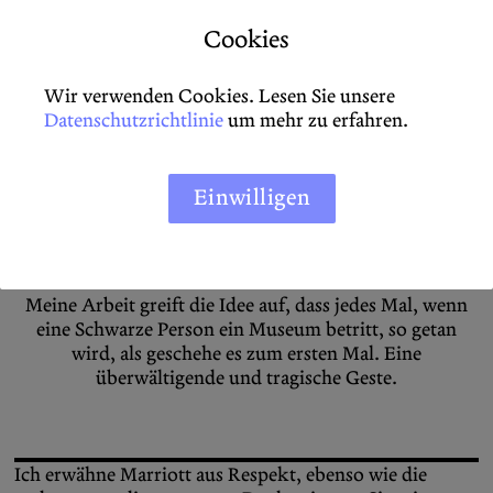
sie gewissermaßen aus den Angeln. Er zeigt, wie sehr
das Ästhetische an die Abjektion Schwarzen Fleisches
Cookies
und Schwarzen Lebens gebunden ist, was eher eine
fetischistische Beziehung ermöglicht als ein
Wir verwenden Cookies. Lesen Sie unsere
tatsächliches Zeugnis jenseits eines gewaltsamen Blicks.
Datenschutzrichtlinie
um mehr zu erfahren.
Innerhalb dieses Regimes bleibt das Auslöschen
Schwarzer Präsenz zyklisch, eine Konstante musealer
Logik.
Einwilligen
Meine Arbeit greift die Idee auf, dass jedes Mal, wenn
eine Schwarze Person ein Museum betritt, so getan
wird, als geschehe es zum ersten Mal. Eine
überwältigende und tragische Geste.
Ich erwähne Marriott aus Respekt, ebenso wie die