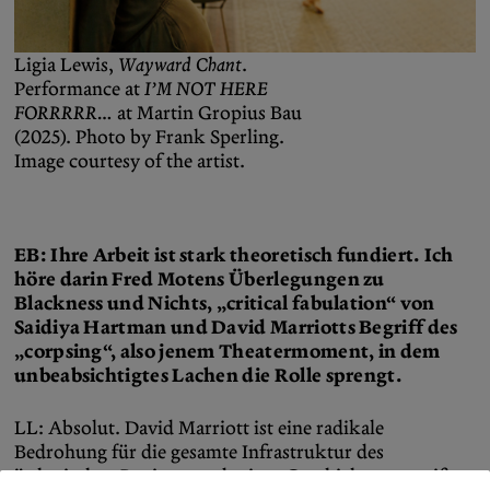
Ligia Lewis,
Wayward Chant
.
Performance at
I’M NOT HERE
FORRRRR…
at Martin Gropius Bau
(2025). Photo by Frank Sperling.
Image courtesy of the artist.
EB: Ihre Arbeit ist stark theoretisch fundiert. Ich
höre darin Fred Motens Überlegungen zu
Blackness und Nichts, „critical fabulation“ von
Saidiya Hartman und David Marriotts Begriff des
„corpsing“, also jenem Theatermoment, in dem
unbeabsichtigtes Lachen die Rolle sprengt.
LL: Absolut. David Marriott ist eine radikale
Bedrohung für die gesamte Infrastruktur des
ästhetischen Regimes und seiner Geschichte – er reißt