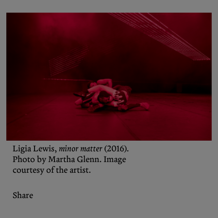
Bereichern Sie Ihren Social-Media-
Feed mit Inhalten von the Diasporist.
Folgen Sie uns auf
X (Twitter)
und
Instagram
,
um nichts zu verpassen.
Ligia Lewis,
minor matter
(2016).
Photo by Martha Glenn. Image
courtesy of the artist.
Share