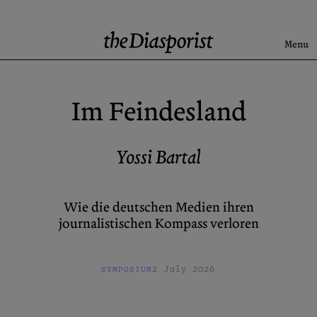
Skip
to
content
Menu
Search
Im Feindesland
Aktuell
Rise & Fall of the BRD
Yossi Bartal
Newsletter
Wie die deutschen Medien ihren
journalistischen Kompass verloren
Über uns
Kontakt
Spenden
Beiträge einreichen
2 July 2026
SYMPOSIUM
Archive
X (Twitter)
Newsletter
Instagram