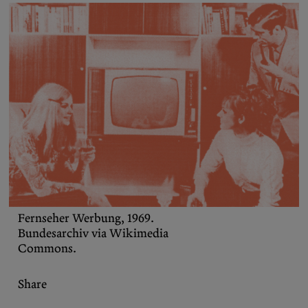
Bereichern Sie Ihren Social-Media-
Feed mit Inhalten von the Diasporist.
Folgen Sie uns auf
X (Twitter)
und
Instagram
,
um nichts zu verpassen.
Fernseher Werbung, 1969.
Bundesarchiv via Wikimedia
Commons.
Share