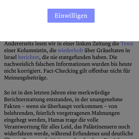
Einwilligen
Einerseits haben wir im wohl angesehensten Magazin
des Landes erlebt, wie ein ganzes Investigativ-Team der
Frage nachgeht, wo
Greta Thunberg
– unserer
deutschen Meinung nach – falsch abgebogen sei.
Andererseits lesen wir in einer linken Zeitung die
Texte
einer Kolumnistin, die
wiederholt
über Gräueltaten in
Israel
berichtet
, die nie stattgefunden haben. Die
nachweislich falschen Informationen wurden bis heute
nicht korrigiert. Fact-Checking gilt offenbar nicht für
Meinungsbeiträge.
So ist in den letzten Jahren eine merkwürdige
Berichterstattung entstanden, in der unangenehme
Fakten – wenn sie überhaupt vorkommen – von
belehrenden, feierlich vorgetragenen Mahnungen
eingehegt werden, Hamas trage die volle
Verantwortung für alles Leid, das Palästinensern noch
widerfahren werde, während Erfundenes und deutliche