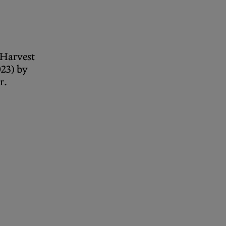
 Harvest
023) by
r
.