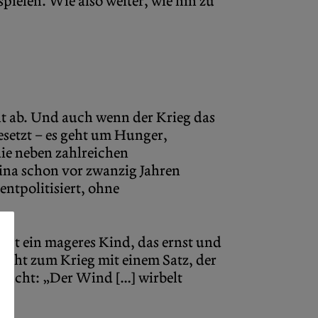
ielen. Wie also weiter, wie hin zu
lt ab. Und auch wenn der Krieg das
setzt – es geht um Hunger,
die neben zahlreichen
ina schon vor zwanzig Jahren
entpolitisiert, ohne
zeigt ein mageres Kind, das ernst und
icht zum Krieg mit einem Satz, der
rsucht: „Der Wind […] wirbelt