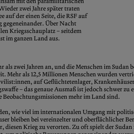
nsam mit den paramilitärischen
Wieder zwei Jahre später traten
ee auf der einen Seite, die RSF auf
eg gegeneinander. Über Nacht
en Kriegsschauplatz – seitdem
ast im ganzen Land aus.
hr als zwei Jahren an, und die Menschen im Sudan be
t. Mehr als 12,5 Millionen Menschen wurden vertrie
vilist:innen, auf Geflüchtetenlager, Krankenhäuser
egswaffe – das genaue Ausmaß ist jedoch schwer zu er
ale Beobachtungsmissionen mehr im Land sind.
rden, wie viel im internationalen Umgang mit politis
r bleiben bei vereinzelter und oberflächlicher Ber
r, diesen Krieg zu verorten. Zu oft spielt der Sudan