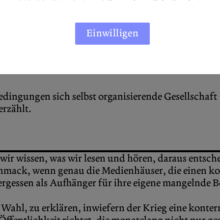
. „
Der vergessene Krieg
.“ „
Die Vergessenen
.“ „
Die 
E ZEIT, Der Spiegel, die Tagesschau und andere in d
Einwilligen
.
edingungen sich selbst organisierende Gesellschaft
erzählt.
 wir wissen, was wir lesen und hören, daraus entsch
schmack, wenn genau die Medienhäuser, die einen k
ergessen als Aufhänger für ihre eigene mangelnde B
 Wahl, zu erklären, inwiefern der Krieg eine konter