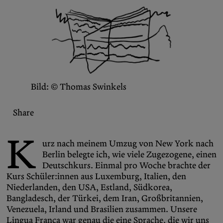
Bereichern Sie Ihren Social-Media-
Feed mit Inhalten von the Diasporist.
Folgen Sie uns auf
X (Twitter)
und
Instagram
,
um nichts zu verpassen.
Bild: © Thomas Swinkels
Share
K
urz nach meinem Umzug von New York nach
Berlin belegte ich, wie viele Zugezogene, einen
Deutschkurs. Einmal pro Woche brachte der
Kurs Schüler:innen aus Luxemburg, Italien, den
Niederlanden, den USA, Estland, Südkorea,
Bangladesch, der Türkei, dem Iran, Großbritannien,
Venezuela, Irland und Brasilien zusammen. Unsere
Lingua Franca war genau die eine Sprache, die wir uns