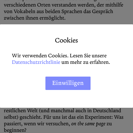
verschiedenen Orten verstanden werden, der mithilfe
von Vokabeln aus beiden Sprachen das Gespräch
zwischen ihnen ermöglicht.
Für mich ist das der Kern von
the Diasporist
: Gedanken
durch Kontexte hinweg zu übersetzen, aus kritischer
Cookies
Distanz Geschichten zu erzählen, Ideen aus mehreren
Perspektiven zu betrachten und internationalistische
Wir verwenden Cookies. Lesen Sie unsere
Bezugssystem aufzubauen. Unsere Beiträge erzählen
Datenschutzrichtlinie
um mehr zu erfahren.
von Erfahrungen des Dazwischen, und neugierige und
der Welt zugewandte Geschichten, mit Platz für
Zwischentöne und einer Einladung dazu, verschiedener
Einwilligen
Meinung zu sein. Unser Inhalt wird zweisprachig
veröffentlicht, damit englischsprachige Lesende
erfahren können, welche Gespräche in Deutschland
stattfinden, und um Deutschland zu zeigen, was in der
restlichen Welt (und manchmal auch in Deutschland
selbst) geschieht. Für uns ist das ein Experiment: Was
passiert, wenn wir versuchen,
on the same page
zu
beginnen?