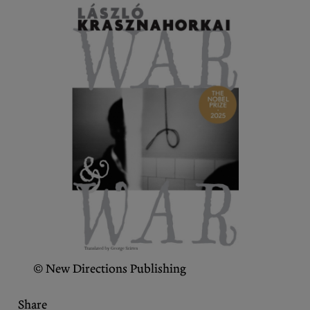
Bereichern Sie Ihren Social-Media-
Feed mit Inhalten von the Diasporist.
Folgen Sie uns auf
X (Twitter)
und
Instagram
,
um nichts zu verpassen.
© New Directions Publishing
Share