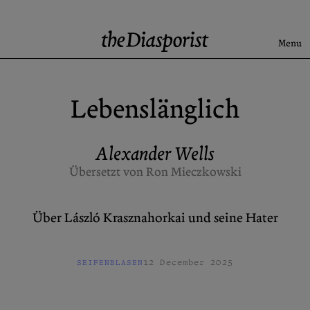
Skip
to
content
Menu
Search
Lebenslänglich
Aktuell
Rise & Fall of the BRD
Alexander Wells
Newsletter
Übersetzt von Ron Mieczkowski
Über László Krasznahorkai und seine Hater
Über uns
Kontakt
Spenden
Beiträge einreichen
12 December 2025
SEIFENBLASEN
Archive
X (Twitter)
Newsletter
Instagram