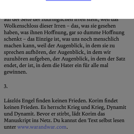
Zynikern, im Widerspruch zu den Gewinnern, den
Drahtziehern und Grenzbeamten, eine Welt, die stets
auf der Seite der zudringlichen Irren steht, weil das
Wolkenschloss dieser Irren – das, was sie gesehen
haben, was ihnen Hoffnung, gar so dumme Hoffnung
schenkt – das Einzige ist, was uns noch menschlich
machen kann, weil der Augenblick, in dem sie zu
sprechen aufhören, der Augenblick, in dem wir
zuzuhören aufgeben, der Augenblick, in dem der Satz
endet, der ist, in dem die Hater ein für alle mal
gewinnen.
3.
Lászlós Engel finden keinen Frieden. Korim findet
keinen Frieden. Es herrscht Krieg und Krieg, Dynamit
und Dynamit. Bevor er stirbt, lädt Korim das
Manuskript ins Netz. Du kannst den Text selbst lesen
unter
www.warandwar.com
.