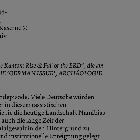
̈d-
,
Kaserne ©
hiv
e Kanton: Rise & Fall of the BRD“, die am
THE
‘GERMAN ISSUE’
,
ARCHÄOLOGIE
depisode. Viele Deutsche würden
r in diesem rassistischen
ie sie die heutige Landschaft Namibias
t auch die lange Zeit der
ialgewalt in den Hintergrund zu
nd institutionelle Enteignung gelegt