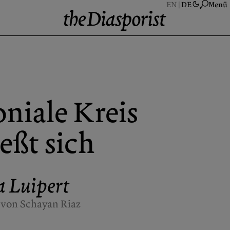
Menü
Ü
S
A
niale Kreis
N
K
ießt sich
a Luipert
 von Schayan Riaz