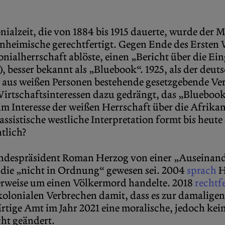
alzeit, die von 1884 bis 1915 dauerte, wurde der 
inheimische gerechtfertigt. Gegen Ende des Ersten W
lonialherrschaft ablöste, einen „Bericht über die E
 besser bekannt als „Bluebook“. 1925, als der deut
ch aus weißen Personen bestehende gesetzgebende 
irtschaftsinteressen dazu gedrängt, das „Bluebook
m Interesse der weißen Herrschaft über die Afrika
ssistische westliche Interpretation formt bis heut
ntlich?
ndespräsident Roman Herzog von einer „Auseinand
 die „nicht in Ordnung“ gewesen sei. 2004
sprach
H
herweise um einen Völkermord handelte. 2018
rechtf
kolonialen Verbrechen damit, dass es zur damalige
rtige Amt im Jahr 2021 eine moralische, jedoch ke
cht geändert.