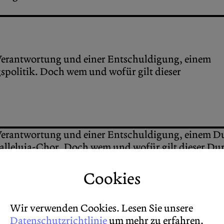
Verantwortung und einer Entschuldigung, einem
politik. Doch wem und wofür gilt dieser
Verantwortung und einer Entschuldigung, einem D
Halleluja-Chor. Doch wem und wofür gilt dieser Du
tschland durch diesen „beispiellosen Schritt in die
 zeigt sich auch im übermäßigen Gebrauch von aka
Cookies
-Kind, das heute in dem Reservat, zu dem Deutschla
emäß lautet die Botschaft:
Wir verwenden Cookies. Lesen Sie unsere
Datenschutzrichtlinie
um mehr zu erfahren.
etötet, vergewaltigt, enteignet wurde, dass man sie zwang