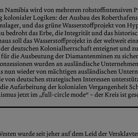
en Namibia wird von mehreren rohstoffintensiven P
ng kolonialer Logiken: der Ausbau des Roberthafens
onslager, und das grüne Wasserstoffprojekt von Hy
u bedroht das Erbe, die Integrität und das histori
aus soll das Wasserstoffprojekt in der weltweit ei
er deutschen Kolonialherrschaft enteignet und zu
ür die Ausbeutung der Diamantenminen zu sichern
Konzessionen wurden an ausländische Unternehmen 
 das nun wieder von mächtigen ausländischen Unte
 von deutschen strategischen Interessen unterstü
 die Aufarbeitung der kolonialen Vergangenheit Sch
smus jetzt im „full-circle mode“ – der Kreis ist ges
Westen wurde seit jeher auf dem Leid der Versklavt