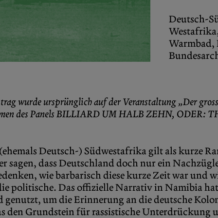
Deutsch-Su
Westafrika
Warmbad, 
Bundesarc
rag wurde ursprünglich auf der Veranstaltung „Der gross
m Rahmen des Panels BILLIARD UM HALB ZEHN, ODER: 
als Deutsch-) Südwestafrika gilt als kurze Ran
zer sagen, dass Deutschland doch nur ein Nachzügle
edenken, wie barbarisch diese kurze Zeit war und w
ie politische. Das offizielle Narrativ in Namibia ha
genutzt, um die Erinnerung an die deutsche Kolon
s den Grundstein für rassistische Unterdrückung u