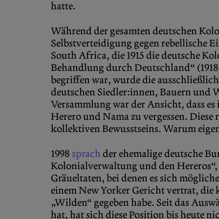
hatte.
Während der gesamten deutschen Koloni
Selbstverteidigung gegen rebellische E
South Africa, die 1915 die deutsche Ko
Behandlung durch Deutschland“ (1918),
begriffen war, wurde die ausschließli
deutschen Siedler:innen, Bauern und W
Versammlung war der Ansicht, dass es i
Herero und Nama zu vergessen. Diese ra
kollektiven Bewusstseins. Warum eige
1998
sprach
der ehemalige deutsche Bu
Kolonialverwaltung und den Hereros“,
Gräueltaten, bei denen es sich möglic
einem New Yorker Gericht vertrat, die 
„Wilden“ gegeben habe. Seit das Auswä
hat, hat sich diese Position bis heute ni