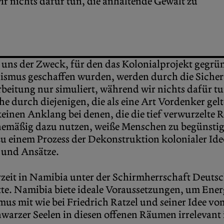
r nichts dafür tun, die anhaltende Gewalt zu
ns der Zweck, für den das Kolonialprojekt gegründ
lismus geschaffen wurden, werden durch die Siche
beitung nur simuliert, während wir nichts dafür tu
e durch diejenigen, die als eine Art Vordenker gel
keinen Anklang bei denen, die die tief verwurzelte R
tinemäßig dazu nutzen, weiße Menschen zu begünstig
zu einem Prozess der Dekonstruktion kolonialer Ide
 und Ansätze.
zeit in Namibia unter der Schirmherrschaft Deuts
te. Namibia biete ideale Voraussetzungen, um Ener
mus mit wie bei Friedrich Ratzel und seiner Idee v
warzer Seelen in diesen offenen Räumen irrelevant i