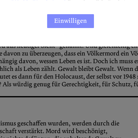
um sie für rassistische Experimente in Deutschland vorzub
lzoo ausgestellt wurde, um die angeblich unzivilisierte N
Einwilligen
wurden, sich zu Tode arbeiten mussten und in flachen Grä
ich und es tut uns so leid, aber das Gesetz erlaubte uns, so
d aus heutiger Sicht“ genannt. Und gleichzeitig ein
alle davon zu überzeugen, dass ein Völkermord ein 
hängig davon, wessen Leben es ist. Doch ich muss
chlich als Leben zählt. Gewalt bleibt Gewalt. Wenn
eutet es dann für den Holocaust, der selbst vor 194
Als würdig genug für Gerechtigkeit, für Schutz, für
lismus geschaffen wurden, werden durch die
schaft verstärkt. Mord wird beschönigt,