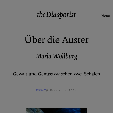
Skip
to
content
Menu
Search
Über die Auster
Aktuell
Rise & Fall of the BRD
Maria Wollburg
Newsletter
Gewalt und Genuss zwischen zwei Schalen
Über uns
Kontakt
Spenden
Beiträge einreichen
9 December 2024
ESSAY
Archive
X (Twitter)
Newsletter
Instagram