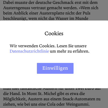
Dabei musste der deutsche Geschmack erst mit dem
Austerngenuss vertraut gemacht werden. »Wem sich
beim Anblick einer Austernplatte nicht der Puls
beschleunigt, wem nicht das Wasser im Munde
zusammenläuft, der hat von den wahren Wonnen des
Lebens noch nicht alle kennengelernt«, schreibt
Cookies
Wolfram Siebeck, Gastronomie-Kritiker
par excellence,
in seiner
Kochschule für Anspruchsvolle.
Sie ist eine
Erziehung zur Dekadenz. Siebeck hat eine Mission: Die
Wir verwenden Cookies. Lesen Sie unsere
deutsche Zunge muss Bildung erfahren, und zwar am
Datenschutzrichtlinie
um mehr zu erfahren.
besten durch den Genuss französischer
Nouvelle Cuisine.
Auch wenn die meisten Austern, die in Deutschland
Einwilligen
gegessen werden, aus Frankreich kommen — der
kulinarische Zugang zur Auster ist in Frankreich ein
ganz anderer. An vielen kleinen Eckständen bekommt
man hier fantastische Austern für unter zwei Euro auf
die Hand. In Mont St. Michel gibt es etwa die
Möglichkeit, Austern aus einem Snack-Automaten zu
ziehen, wie bei uns eine Cola oder Weingummi.