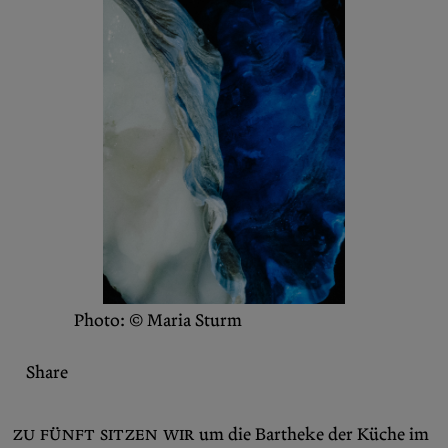
Bereichern Sie Ihren Social-Media-
Feed mit Inhalten von the Diasporist.
Folgen Sie uns auf
X (Twitter)
und
Instagram
,
um nichts zu verpassen.
Photo: © Maria Sturm
Share
Zu fünft sitzen
wir
um die Bartheke der Küche im